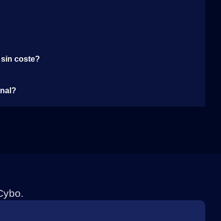
 sin coste?
onal?
Cybo.