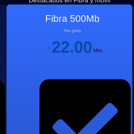
Destacados en Fibra y móvil
Fibra 500Mb
Alta gratis
22.00
€
Mes