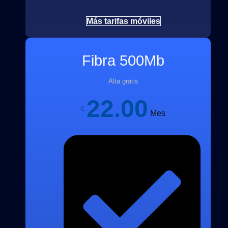
Más tarifas móviles
Fibra 500Mb
Alta gratis
22.00
€
Mes