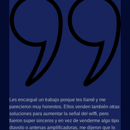
Les encargué un trabajo porque les llamé y me
Esta
parecieron muy honestos. Ellos venden también otras
qued
soluciones para aumentar la señal del wiffi, pero
del 
fueron super sinceros y en vez de venderme algo tipo
hech
diavolo o antenas amplificadoras, me dijeron que lo
inst