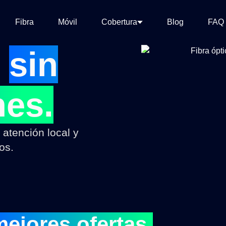
Fibra
Móvil
Cobertura
Blog
FAQ
l
sin
nes.
 atención local y
os.
mejores ofertas.